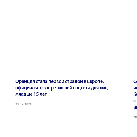
Франция стала первой страной в Европе,
С
официально запретившей соцсети для лиц
и
младше 15 лет
К
с
23.07.2026
и
20